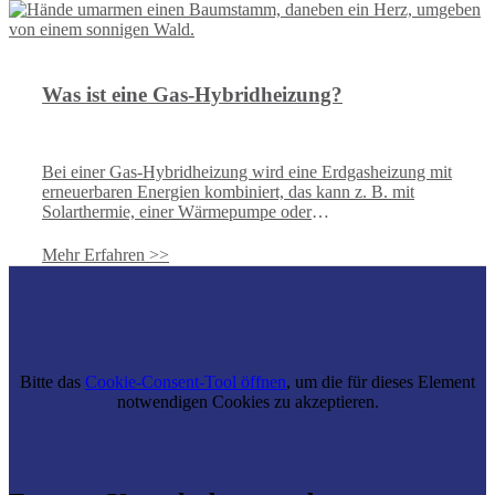
spannende Akzente. VIGOUR vogue stammt aus einer
Designfeder und bietet das Bad aus einem Guss. Das
wirkt, denn Harmonie und Einheit sind die zwei
wesentlichen Prinzipien von Eleganz.
Was ist eine Gas-Hybridheizung?
Bei einer Gas-Hybridheizung wird eine Erdgasheizung mit
erneuerbaren Energien kombiniert, das kann z. B. mit
Solarthermie, einer Wärmepumpe oder
Biomasseheizung/Kaminofen sein.
Mehr Erfahren >>
Bitte das
Cookie-Consent-Tool öffnen
, um die für dieses Element
notwendigen Cookies zu akzeptieren.