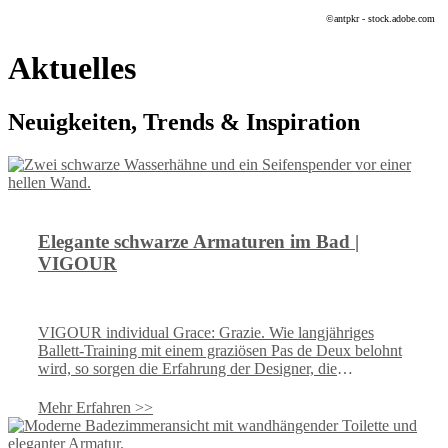
©antpkr - stock.adobe.com
Aktuelles
Neuigkeiten, Trends & Inspiration
Elegante schwarze Armaturen im Bad |
VIGOUR
VIGOUR individual Grace: Grazie. Wie langjähriges
Ballett-Training mit einem graziösen Pas de Deux belohnt
wird, so sorgen die Erfahrung der Designer, die
verschiedenen Elemente der Moderne – wie
geschwungene Formen und der Verzicht auf rechte Winkel
Mehr Erfahren >>
– für die zur Perfektion vollendeten Grace Armaturen.