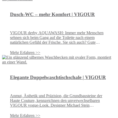
Dusch-WC – mehr Komfort | VIGOUR
VIGOUR derby AQUAWASH: Immer mehr Menschen
sehnen sich beim Gang auf die Toilette nach einem
natürlichen Gefühl der Frische. Sie sich auch? Gute
Gründe gibt es für die neue, milde Art der WC-Hygiene
jedenfalls genug. Wenn es nämlich richtig sauber werden
Mehr Erfahren >>
soll, ist nichts so schonend und gründlich wie Wasser.
Oder würden Sie sich einfach nur mit dem Handtuch
abtrocknen ohne vorher das vitalisierende Duscherlebnis
zu genießen?
Elegante Doppelwaschtischschale | VIGOUR
Anmut, Ästhetik und Präzision, die Grundbausteine der
Haute Couture, kennzeichnen den unverwechselbaren
VIGOUR vogue-Look. Designer Michael Stein
kombiniert bei VIGOUR vogue moderne Linien mit weich
fließenden Formen und setzt mit prägnanten Konturen
Mehr Erfahren >>