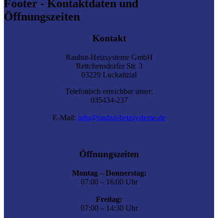
Footer - Kontaktdaten und
Öffnungszeiten
Kontakt
Rauhut-Heizsysteme GmbH
Rettchensdorfer Str. 3
03229 Luckaitztal
Telefonisch erreichbar unter:
035434-237
E-Mail:
info@rauhut-heizsysteme.de
Öffnungszeiten
Montag – Donnerstag:
07:00 – 16:00 Uhr
Freitag:
07:00 – 14:30 Uhr