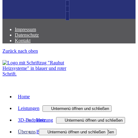
Impressum
Datenschutz
Kontakt
Zurück nach oben
Home
Leistungen
Untermenü öffnen und schließen
3D-Badplaner
Heizung
Untermenü öffnen und schließen
Über uns
Bad
Heizungsmodernisierung
Untermenü öffnen und schließen
Untermenü öffnen und schließen